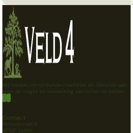
Wij bieden verschillende machines en diensten aan
voor de oogst en verwerking van noten en zaden.
Contact
Retsezijstraat 4
4011JP Zoelen