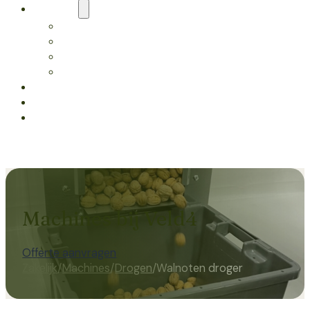
Diensten
Noten laten persen
Zaden laten persen
Wassen & drogen
Advies
Machines
Vergaderen
Bestellen
Over ons
Contact
Machines bij Veld4
Offerte aanvragen
Zakelijk
/
Machines
/
Drogen
/
Walnoten droger