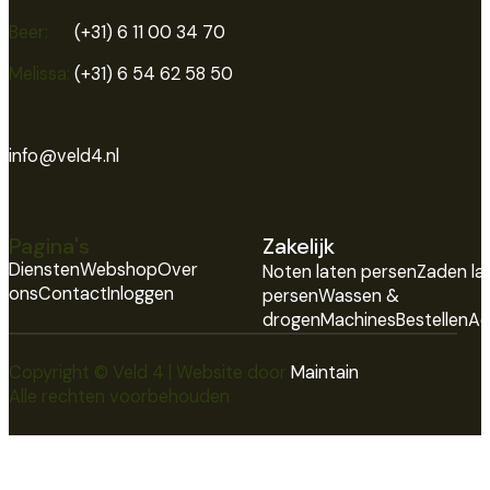
Beer:
(+31) 6 11 00 34 70
Melissa:
(+31) 6 54 62 58 50
info@veld4.nl
Pagina's
Zakelijk
Diensten
Webshop
Over
Noten laten persen
Zaden la
ons
Contact
Inloggen
persen
Wassen &
drogen
Machines
Bestellen
Ad
Copyright © Veld 4 | Website door
Maintain
Alle rechten voorbehouden