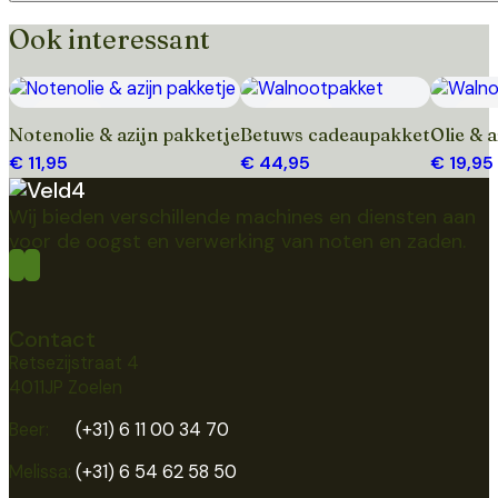
Ook interessant
Toevoegen
Toevoegen
Toevo
Notenolie & azijn pakketje
Betuws cadeaupakket
Olie & 
€ 11,95
€ 44,95
€ 19,95
Wij bieden verschillende machines en diensten aan
voor de oogst en verwerking van noten en zaden.
Contact
Retsezijstraat 4
4011JP Zoelen
Beer:
(+31) 6 11 00 34 70
Melissa:
(+31) 6 54 62 58 50