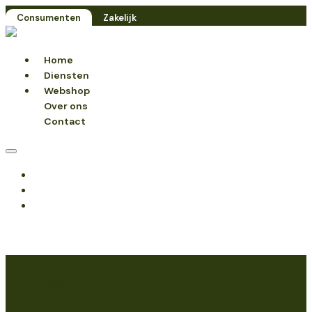
Consumenten
Zakelijk
Home
Diensten
Webshop
Over ons
Contact
Home
Diensten
Webshop
Over ons
Contact
Eigen teelt en verwerking