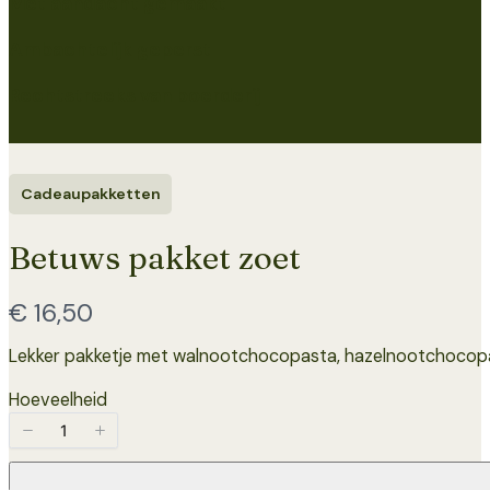
Met aandacht gemaakt
Ambachtelijk geperst
Rechtstreeks van boerderij
Cadeaupakketten
Betuws pakket zoet
Nu
€ 16,50
Lekker pakketje met walnootchocopasta, hazelnootchocopast
Hoeveelheid