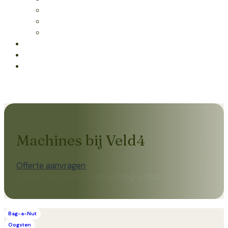
Zaden laten persen
Wassen & drogen
Advies
Machines
Vergaderen
Bestellen
Over ons
Contact
Machines bij Veld4
Offerte aanvragen
Zakelijk
/
Machines
/
Oogsten
/
Bag-a-Nut
Bag-a-Nut
Oogsten