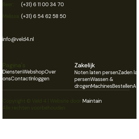
Beer:
(+31) 6 11 00 34 70
Melissa:
(+31) 6 54 62 58 50
info@veld4.nl
Pagina's
Zakelijk
Diensten
Webshop
Over
Noten laten persen
Zaden la
ons
Contact
Inloggen
persen
Wassen &
drogen
Machines
Bestellen
Ad
Copyright © Veld 4 | Website door
Maintain
Alle rechten voorbehouden