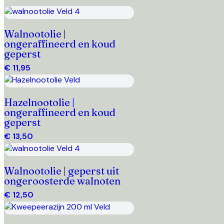
Toevoegen
Walnootolie |
ongeraffineerd en koud
geperst
€ 11,95
Toevoegen
Hazelnootolie |
ongeraffineerd en koud
geperst
€ 13,50
Toevoegen
Walnootolie | geperst uit
ongeroosterde walnoten
€ 12,50
Toevoegen