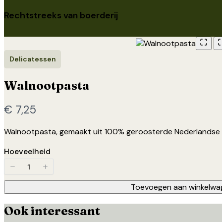
Rechtstreeks van boerderij
Delicatessen
Walnootpasta
Nu
€ 7,25
Walnootpasta, gemaakt uit 100% geroosterde Nederlandse 
Hoeveelheid
Toevoegen aan winkelwa
Ook interessant