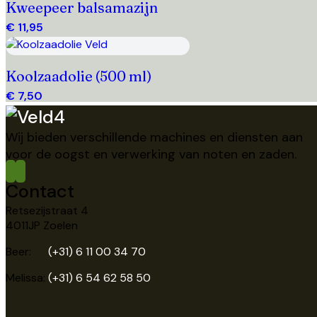
Kweepeer balsamazijn
€ 11,95
Toevoegen
Koolzaadolie (500 ml)
€ 7,50
Wij bieden verschillende machines en diensten aan
voor de oogst en verwerking van noten en zaden.
Contact
Retsezijstraat 4
4011JP Zoelen
Beer:
(+31) 6 11 00 34 70
Melissa:
(+31) 6 54 62 58 50