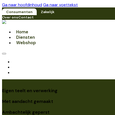
Ga naar hoofdinhoud
Ga naar voettekst
Consumenten
Zakelijk
Over ons
Contact
Home
Diensten
Webshop
Home
Diensten
Webshop
Eigen teelt en verwerking
Met aandacht gemaakt
Ambachtelijk geperst