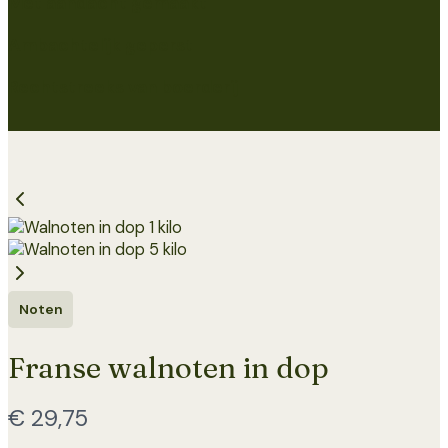
Met aandacht gemaakt
Ambachtelijk geperst
Rechtstreeks van boerderij
Noten
Franse walnoten in dop
Nu
€ 29,75