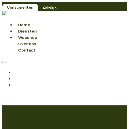
Consumenten
Zakelijk
Home
Diensten
Webshop
Over ons
Contact
Home
Diensten
Webshop
Over ons
Contact
Eigen teelt en verwerking