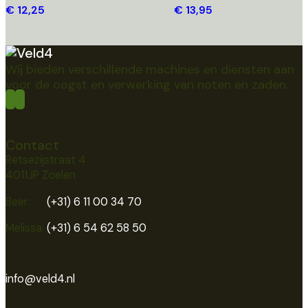
€ 12,25
€ 13,95
Wij bieden verschillende machines en diensten aan
voor de oogst en verwerking van noten en zaden.
Contact
Retsezijstraat 4
4011JP Zoelen
Beer:
(+31) 6 11 00 34 70
Melissa:
(+31) 6 54 62 58 50
info@veld4.nl